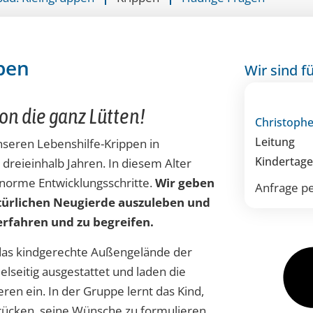
eben
Wir sind fü
on die ganz Lütten!
Christoph
Leitung
nseren Lebenshilfe-Krippen in
Kindertage
dreieinhalb Jahren. In diesem Alter
enorme Entwicklungsschritte.
Wir geben
Anfrage pe
atürlichen Neugierde auszuleben und
 erfahren und zu begreifen.
as kindgerechte Außengelände der
lseitig ausgestattet und laden die
en ein. In der Gruppe lernt das Kind,
drücken, seine Wünsche zu formulieren,