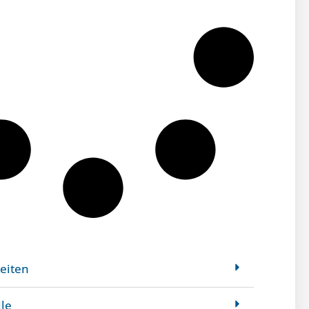
eiten
ile