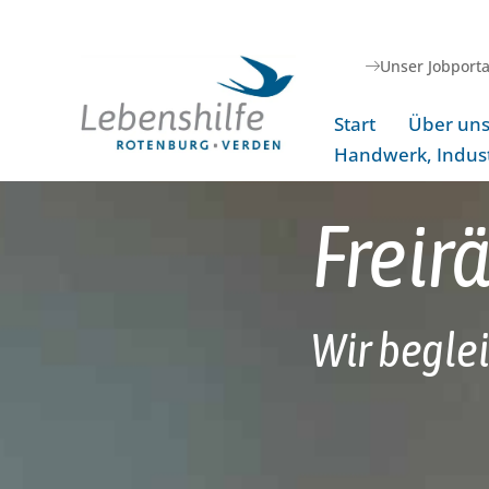
Unser Jobporta
Start
Über un
Handwerk, Indust
Freir
Wir begle