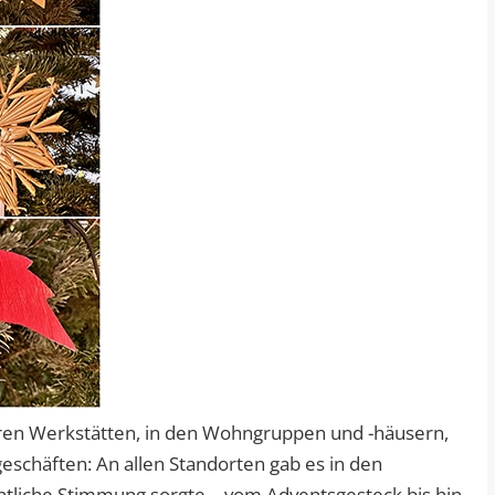
n Werkstätten, in den Wohngruppen und -häusern,
eschäften: An allen Standorten gab es in den
tliche Stimmung sorgte – vom Adventsgesteck bis hin